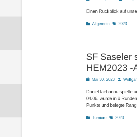
on
Einen Rückblick auf uns
Kategorien
Schlagworte
Allgemein
2023
SF Saseler 
HEM2023 -A
Posted
Autor
Mai 30, 2023
Wolfga
on
Daniel Iachanou spielte u
04.06. wurde in 9 Runden
Punkte und belegte Rang
Kategorien
Schlagworte
Turniere
2023