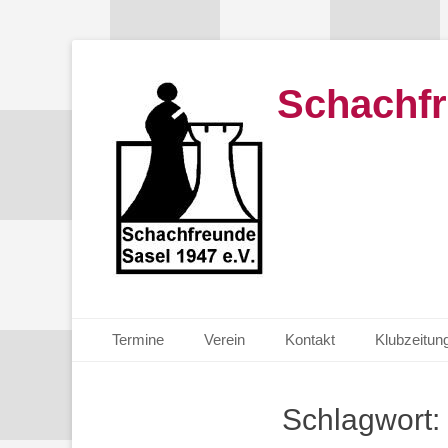
Schachfr
Primäres Menü
Zum
Termine
Verein
Kontakt
Klubzeitun
Inhalt
springen
Schlagwort: