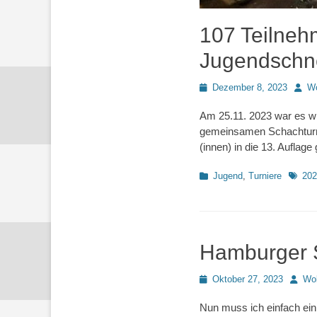
107 Teilnehm
Jugendschne
Posted
Autor
Dezember 8, 2023
Wo
on
Am 25.11. 2023 war es wi
gemeinsamen Schachturnie
(innen) in die 13. Auflage
Kategorien
Schlag
Jugend
,
Turniere
202
Hamburger S
Posted
Autor
Oktober 27, 2023
Wo
on
Nun muss ich einfach einm