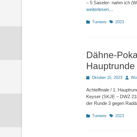
– 5 Saseler- nahm ich (W
weiterlesen…
Kategorien
Schlagworte
Turniere
2023
Dähne-Pokal
Hauptrunde /
Posted
Autor
Oktober 15, 2023
Wo
on
Achtelfinale / 1. Hauptr
Keyser (SKJE – DWZ 2185
der Runde 3 gegen Radda
Kategorien
Schlagworte
Turniere
2023