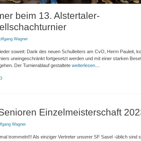
er beim 13. Alstertaler-
llschachturnier
lfgang Wagner
eder soweit: Dank des neuen Schulleiters am CvO, Herrn Pauleit, kon
rs uneingeschränkt fortgesetzt werden und mit einer starken Bese
 gehen. Der Turnierablauf gestaltete
weiterlesen…
worte
3
enioren Einzelmeisterschaft 202
lfgang Wagner
al trommeln!!! Als einziger Vertreter unserer SF Sasel -üblich sind 