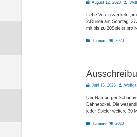
Posted
Autor
August 12, 2023
Wol
on
Liebe Vereinsvertreter, 
2.Runde am Sonntag, 27.
mit bis zu 20Spieler pro 
Kategorien
Schlagworte
Turniere
2023
Ausschreib
Posted
Autor
Juni 15, 2023
Wolfga
on
Der Hamburger Schachver
Dähnepokal. Die wesentl
jeder Spieler weitere 30 
Kategorien
Schlagworte
Turniere
2023