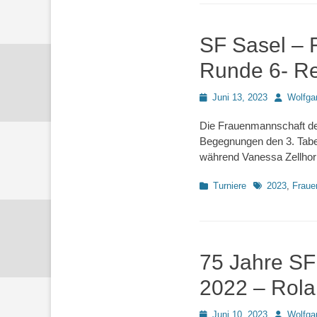
SF Sasel – 
Runde 6- Re
Posted
Autor
Juni 13, 2023
Wolfga
on
Die Frauenmannschaft der
Begegnungen den 3. Tabell
während Vanessa Zellhor
Kategorien
Schlagworte
Turniere
2023
,
Fraue
75 Jahre SF
2022 – Rola
Posted
Autor
Juni 10, 2023
Wolfga