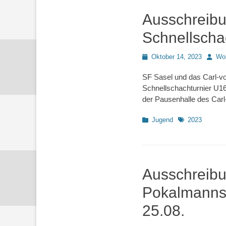
Ausschreibun
Schnellscha
Posted
Autor
Oktober 14, 2023
Wo
on
SF Sasel und das Carl-v
Schnellschachturnier U16 
der Pausenhalle des Ca
Kategorien
Schlagworte
Jugend
2023
Ausschreib
Pokalmannsc
25.08.