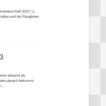
eisterschaft 2023 ! 1.,
aften und der Ranglisten
3
eher bekannt als
tunden,danach bekommt
en…