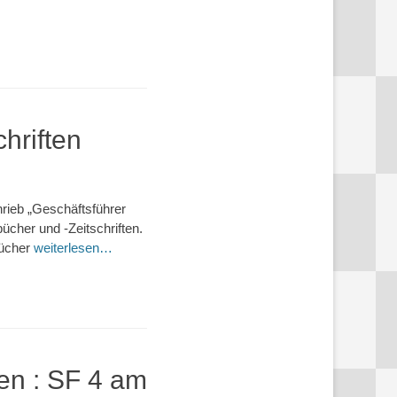
hriften
rieb „Geschäftsführer
ücher und -Zeitschriften.
bücher
weiterlesen…
en : SF 4 am