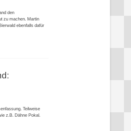
band den
ut zu machen. Martin
ierwald ebenfalls dafür
nd:
menfassung. Teilweise
wie z.B. Dähne Pokal.