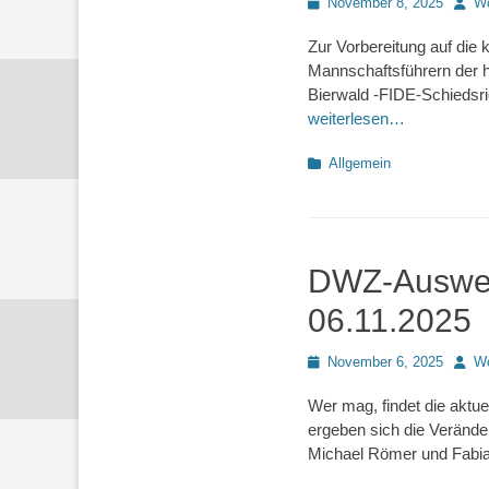
Posted
Autor
November 8, 2025
Wo
on
Zur Vorbereitung auf di
Mannschaftsführern der h
Bierwald -FIDE-Schiedsri
weiterlesen…
Kategorien
Allgemein
DWZ-Auswert
06.11.2025
Posted
Autor
November 6, 2025
Wo
on
Wer mag, findet die aktu
ergeben sich die Verände
Michael Römer und Fabian