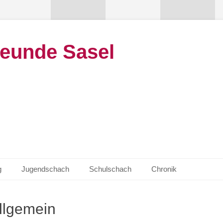
eunde Sasel
g
Jugendschach
Schulschach
Chronik
llgemein