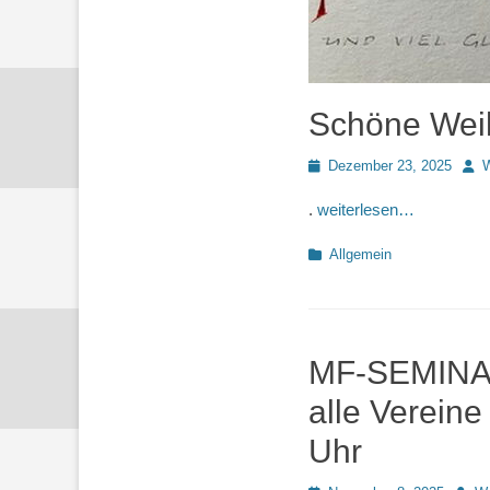
Schöne Weih
Posted
Auto
Dezember 23, 2025
W
on
.
weiterlesen…
Kategorien
Allgemein
MF-SEMINAR 
alle Verein
Uhr