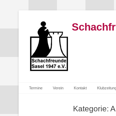
Schachfr
Primäres Menü
Zum
Termine
Verein
Kontakt
Klubzeitun
Inhalt
springen
Kategorie:
A