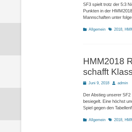
SF3 spielt trotz der 5:3 
Punkten in der HMM2018 K
Mannschaften unter folg
Kategorien
Schlagworte
Allgemein
2018
,
HM
HMM2018 Rd8
schafft Klas
Posted
Autor
Juni 9, 2018
admin
on
Der Abstieg unserer SF2 
besiegelt. Eine höchst u
Spiel gegen den Tabelle
Kategorien
Schlagworte
Allgemein
2018
,
HM