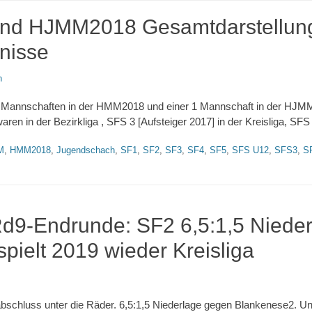
d HJMM2018 Gesamtdarstellung
nisse
n
 5 Mannschaften in der HMM2018 und einer 1 Mannschaft in der HJM
aren in der Bezirkliga , SFS 3 [Aufsteiger 2017] in der Kreisliga, SFS
M
,
HMM2018
,
Jugendschach
,
SF1
,
SF2
,
SF3
,
SF4
,
SF5
,
SFS U12
,
SFS3
,
S
9-Endrunde: SF2 6,5:1,5 Nieder
pielt 2019 wieder Kreisliga
chluss unter die Räder. 6,5:1,5 Niederlage gegen Blankenese2. U