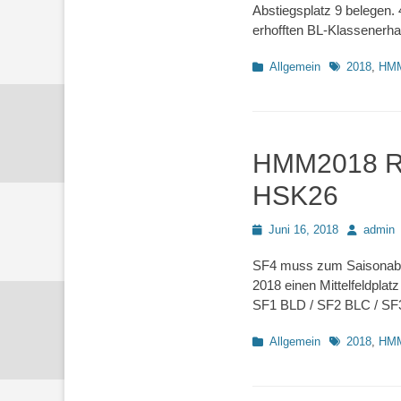
Abstiegsplatz 9 belegen.
erhofften BL-Klassenerha
Kategorien
Schlagworte
Allgemein
2018
,
HM
HMM2018 Rd
HSK26
Posted
Autor
Juni 16, 2018
admin
on
SF4 muss zum Saisonabsc
2018 einen Mittelfeldplat
SF1 BLD / SF2 BLC / SF
Kategorien
Schlagworte
Allgemein
2018
,
HM