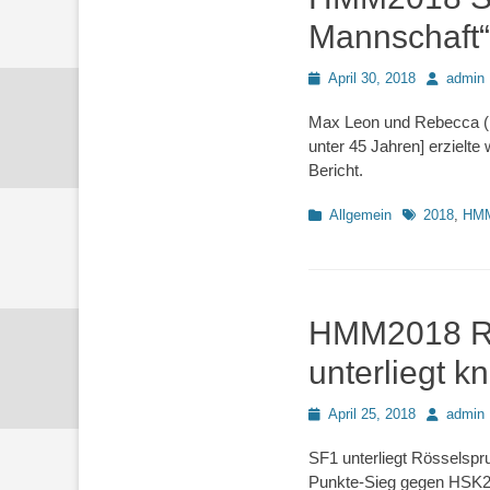
Mannschaft“
Posted
Autor
April 30, 2018
admin
on
Max Leon und Rebecca (h
unter 45 Jahren] erzielt
Bericht.
Kategorien
Schlagworte
Allgemein
2018
,
HM
HMM2018 Rd7
unterliegt k
Posted
Autor
April 25, 2018
admin
on
SF1 unterliegt Rösselspru
Punkte-Sieg gegen HSK27 