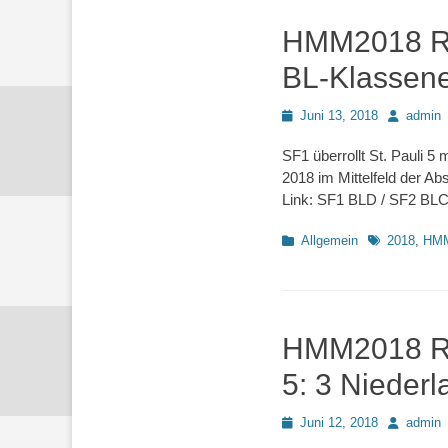
HMM2018 Rd
BL-Klassener
Posted
Autor
Juni 13, 2018
admin
on
SF1 überrollt St. Pauli 
2018 im Mittelfeld der A
Link: SF1 BLD / SF2 BLC
Kategorien
Schlagworte
Allgemein
2018
,
HM
HMM2018 Rd9
5: 3 Nieder
Posted
Autor
Juni 12, 2018
admin
on