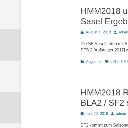
HMM2018 un
Sasel Ergeb
Posted
Autor
August 4, 2018
admi
on
Die SF Sasel traten mit
SFS 2 [Aufsteiger 2017] w
Kategorien
Schlagworte
Allgemein
2018
,
HM
HMM2018 Rd
BLA2 / SF2 s
Posted
Autor
Juni 20, 2018
admin
on
SF2 kommt zum Saisonabs