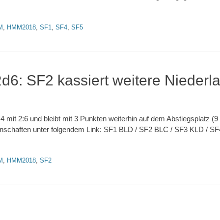
M
,
HMM2018
,
SF1
,
SF4
,
SF5
: SF2 kassiert weitere Niederl
 4 mit 2:6 und bleibt mit 3 Punkten weiterhin auf dem Abstiegsplatz (
nschaften unter folgendem Link: SF1 BLD / SF2 BLC / SF3 KLD / S
M
,
HMM2018
,
SF2
ion