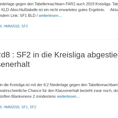
Niederlage gegen den Tabellennachbarn FAR2 auch 2019 Kreisliga. Tabe
LD-Abschlußtabelle ist ein nicht erwartetes gutes Ergebnis. Aktue
endem Link: SF1 BLD /
weiterlesen…
M
,
HMM2018
,
SF3
 : SF2 in die Kreisliga abgestie
senerhalt
in die Kreisliga ist mit der 6:2 Niederlage gegen den Tabellennachba
nwahrscheinliche Chance für den Klassenerhalt besteht zwar noch, do
nfünften Blankenese 2 mindestens
weiterlesen…
M
,
HMM2018
,
SF1
,
SF2