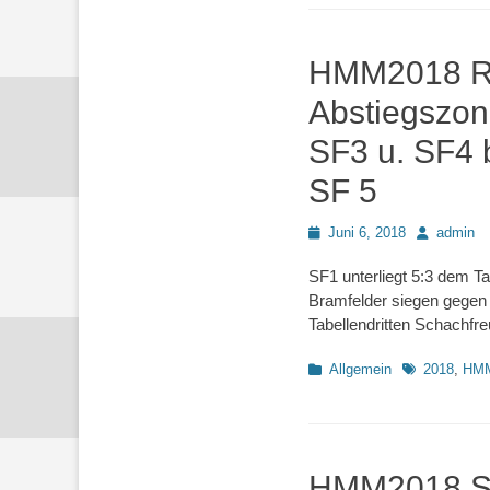
HMM2018 Rd8 
Abstiegszon
SF3 u. SF4 b
SF 5
Posted
Autor
Juni 6, 2018
admin
on
SF1 unterliegt 5:3 dem Ta
Bramfelder siegen gegen
Tabellendritten Schachfre
Kategorien
Schlagworte
Allgemein
2018
,
HM
HMM2018 SF