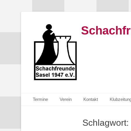
Schachfr
Primäres Menü
Zum
Termine
Verein
Kontakt
Klubzeitun
Inhalt
springen
Schlagwort: