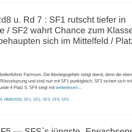
u. Rd 7 : SF1 rutscht tiefer in
e / SF2 wahrt Chance zum Klasse
ehaupten sich im Mittelfeld / Platz
bellenführer Farmsen. Die Abstiegsgefahr steigt damit, denn die eben
 Rösselsprung und sind nun mit SF1 punktgleich. SF3 sichert sich 
unde 4 Platz 5. SF4 siegt mit
weiterlesen…
M
,
HMM2018
,
SF1
,
SF2
,
SF3
,
SF4
,
SF5
5 — SFS`s jüngste „Erwachsen