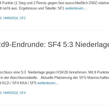
 4 Punkte (1 Sieg und 2 Remis gegen fast ausschließlich DWZ-stärk
lt nicht aus. Ergebnisse und Tabelle: SF1
weiterlesen…
M
,
HMM2018
,
SF2
9-Endrunde: SF4 5:3 Niederlag
hluss eine 5:3 Niederlage gegen HSK26 hinnehmen. Mit 8 Punkten
z in der Abschlusstabelle. Aktuelle Platzierung der SFS-Mannschafte
3 KLD / SF4 KKA / SF5
weiterlesen…
M
,
HMM2018
,
SF4