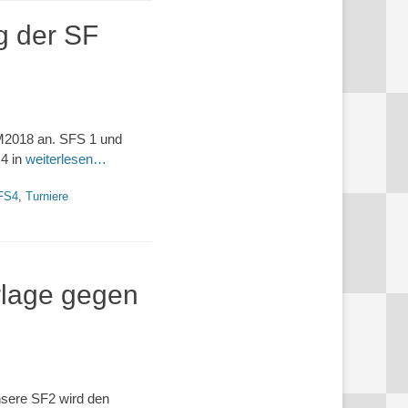
 der SF
M2018 an. SFS 1 und
 4 in
weiterlesen…
FS4
,
Turniere
lage gegen
nsere SF2 wird den