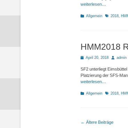
weiterlesen…
Kategorien
Schlagworte
Allgemein
2018
,
HM
HMM2018 Rd6
Posted
Autor
April 20, 2018
admin
on
SF2 unterliegt Eimsbüttel
Platzierung der SFS-Man
weiterlesen…
Kategorien
Schlagworte
Allgemein
2018
,
HM
Beitragsnavigat
←
Ältere Beiträge