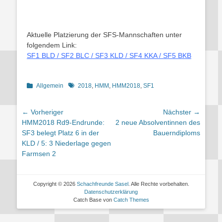
Aktuelle Platzierung der SFS-Mannschaften unter
folgendem Link:
SF1 BLD / SF2 BLC / SF3 KLD / SF4 KKA / SF5 BKB
Kategorien
Schlagworte
Allgemein
2018
,
HMM
,
HMM2018
,
SF1
Beitragsnavigation
← Vorheriger
Nächster →
Vorheriger
Nächster
HMM2018 Rd9-Endrunde:
2 neue Absolventinnen des
Beitrag:
Beitrag:
SF3 belegt Platz 6 in der
Bauerndiploms
KLD / 5: 3 Niederlage gegen
Farmsen 2
Copyright © 2026
Schachfreunde Sasel
. Alle Rechte vorbehalten.
Datenschutzerklärung
Catch Base von
Catch Themes