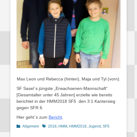
Max Leon und Rebecca (hinten), Maja und Tyl (vorn).
SF Sasel`s jüngste „Erwachsenen-Mannschaft“
[Gesamtalter unter 45 Jahren] erzielte wie bereits
berichtet in der HMM2018 SF5 den 3:1 Kantersieg
gegen SFR 6.
Hier geht`s zum
Bericht
.
Kategorien
Schlagworte
Allgemein
2018
,
HMM
,
HMM2018
,
Jugend
,
SF5