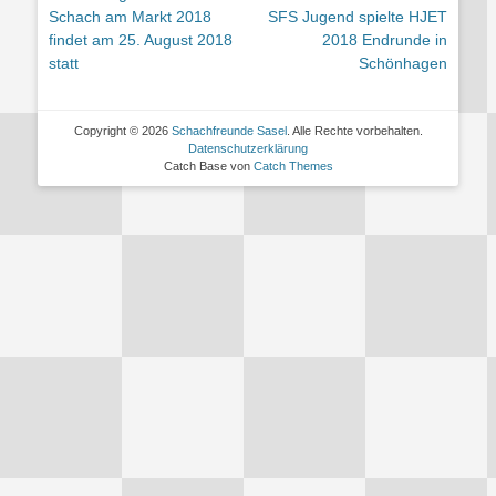
Vorheriger
Nächster
Schach am Markt 2018
SFS Jugend spielte HJET
Beitrag:
Beitrag:
findet am 25. August 2018
2018 Endrunde in
statt
Schönhagen
Copyright © 2026
Schachfreunde Sasel
. Alle Rechte vorbehalten.
Datenschutzerklärung
Catch Base von
Catch Themes