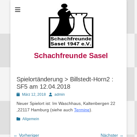
Schachfreunde Sasel
Spielortänderung > Billstedt-Horn2 :
SF5 am 12.04.2018
Posted
Autor
März 12, 2018
admin
on
Neuer Spielort ist: Im Waschhaus, Kaltenbergen 22
,22117 Hamburg (siehe auch
Termin
e
).
Kategorien
Allgemein
Beitragsnavigation
← Vorheriger
Nächster →