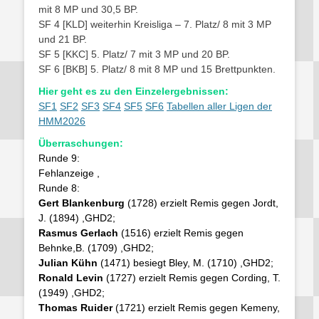
mit 8 MP und 30,5 BP.
SF 4 [KLD] weiterhin Kreisliga – 7. Platz/ 8 mit 3 MP
und 21 BP.
SF 5 [KKC] 5. Platz/ 7 mit 3 MP und 20 BP.
SF 6 [BKB] 5. Platz/ 8 mit 8 MP und 15 Brettpunkten.
Hier geht es zu den Einzelergebnissen:
SF1
SF2
SF3
SF4
SF5
SF6
Tabellen aller Ligen der
HMM2026
Überraschungen:
Runde 9:
Fehlanzeige
,
Runde 8:
Gert Blankenburg
(1728) erzielt Remis gegen Jordt,
J. (1894)
,GHD2;
Rasmus Gerlach
(1516) erzielt Remis gegen
Behnke,B. (1709)
,GHD2;
Julian Kühn
(1471) besiegt Bley, M. (1710)
,GHD2;
Ronald Levin
(1727) erzielt Remis gegen Cording, T.
(1949)
,GHD2;
Thomas Ruider
(1721) erzielt Remis gegen Kemeny,