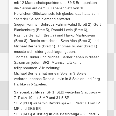
mit 12 Mannschaftspunkten und 39,5 Brettpunkten
die Saison auf dem 3. Tabellenplatz von 10.
Herzlichen Glückwunsch. Ich glaube, das hatte zum
Start der Saison niemand erwartet.
Siegen konnten Behrouz Fahimi-Vahid (Brett 2), Gert
Blankenburg (Brett 5), Ronald Levin (Brett 6),
Rasmus Gerlach (Brett 7) und Hayko Martirosyan
(Brett 8). Remis erreichten : Sven Alba (Brett 3) und
Michael Berners (Brett 4). Thomas Ruider (Brett 1)
musste sich leider geschlagen geben.
Thomas Ruider und Michael Berner haben in dieser
Saison an jedem SF2- Mannschaftskampf
teilgenommen. Alle Achtung!
Michael Berners hat nur ein Spiel in 9 Spielen
verloren, ebenso Ronald Levin in 8 Spielen und Jörg
Harbke in 6 Spielen.
Saisonabschluss
: SF 1 [SLB] weiterhin Stadtliaga –
7. Platz/ 10 mit 8 MP und 31,5 BP.
SF 2 [BLD] weiterhin Bezirksliga – 3. Platz/ 10 mit 12
MP und 39,5 BP.
SF 3 [KLC]
Aufstieg in die Bezirksliga
– 2. Platz/ 7