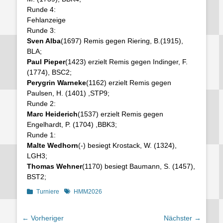
Runde 4:
Fehlanzeige
Runde 3:
Sven Alba
(1697) Remis gegen Riering, B.(1915),
BLA;
Paul Pieper
(1423) erzielt Remis gegen Indinger, F.
(1774),
BSC2;
Perygrin Warneke
(1162) erzielt Remis gegen
Paulsen, H. (1401)
,STP9;
Runde 2:
Marc Heiderich
(1537) erzielt Remis gegen
Engelhardt, P. (1704)
,BBK3;
Runde 1:
Malte Wedhorn
(-) besiegt Krostack, W. (1324),
LGH3;
Thomas Wehner
(1170) besiegt Baumann, S. (1457),
BST2;
Kategorien
Schlagworte
Turniere
HMM2026
Beitragsnavigation
← Vorheriger
Nächster →