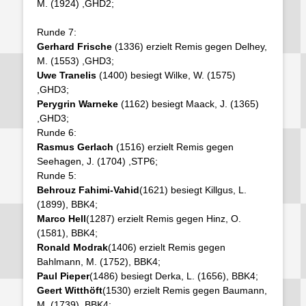
M. (1924)
,GHD2;
Runde 7:
Gerhard Frische
(1336) erzielt Remis gegen Delhey,
M. (1553)
,GHD3;
Uwe Tranelis
(1400) besiegt Wilke, W. (1575)
,GHD3;
Perygrin Warneke
(1162) besiegt Maack, J. (1365)
,GHD3;
Runde 6:
Rasmus Gerlach
(1516) erzielt Remis gegen
Seehagen, J. (1704)
,STP6;
Runde 5:
Behrouz Fahimi-Vahid
(1621) besiegt Killgus, L.
(1899),
BBK4;
Marco Hell
(1287) erzielt Remis gegen Hinz, O.
(1581),
BBK4;
Ronald Modrak
(1406) erzielt Remis gegen
Bahlmann, M. (1752),
BBK4;
Paul Pieper
(1486) besiegt Derka, L. (1656),
BBK4;
Geert Witthöft
(1530) erzielt Remis gegen Baumann,
M. (1739),
BBK4;