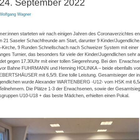
24. September 2022
or
Wolfgang Wagner
mer:innen starteten wir nach einigen Jahren des Coronaverzichtes en
ren 21 Saseler Schachfreunde am Start, darunter 9 Kinder/Jugendliche
n-Kirche, 9 Runden Schnellschach nach Schweizer System mit einer
anges Turnier, das besonders für viele der Kinder/Jugendlichen sehr
t gegen 17.30Uhr mit einer tollen Siegerehrung. Bei den Erwachsen
vor Bahne FUHRMANN und Henning HOLINKA – beide ebenfalls vom
EBERTSHÄUSER mit 6,5/9. Eine tolle Leistung. Gesamtsieger der i
gendlichen wurde Alexander WARTENBERG -U12- vom HSK mit 6,5/9.
len Teilnehmern. Die Plätze 1-3 der Erwachsenen, sowie der Gesamtsie
ersgruppen U10-U18 + das beste Mädchen, erhielten einen Pokal.