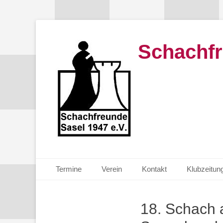
Schachfr
Primäres Menü
Zum
Termine
Verein
Kontakt
Klubzeitun
Inhalt
springen
18. Schach 