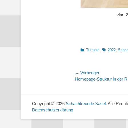
vlnr: 
Kategorien
Schlagworte
Turniere
2022
,
Schac
Beitragsnaviga
← Vorheriger
Vorheriger
Homepage-Struktur in der 
Beitrag:
Copyright © 2026
Schachfreunde Sasel
. Alle Recht
Datenschutzerklärung