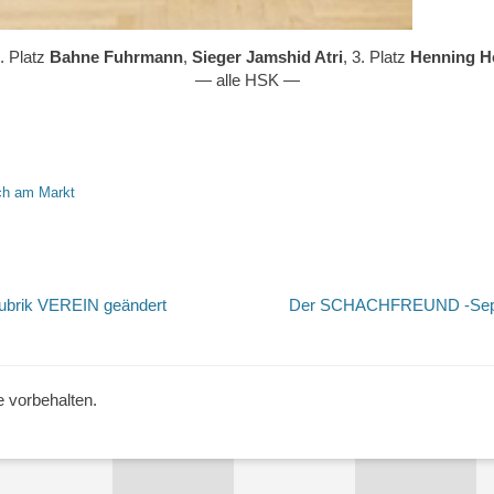
2. Platz
Bahne Fuhrmann
,
Sieger Jamshid Atri
, 3. Platz
Henning Ho
— alle HSK —
h am Markt
tion
Nächster
Rubrik VEREIN geändert
Der SCHACHFREUND -Septem
Beitrag:
e vorbehalten.