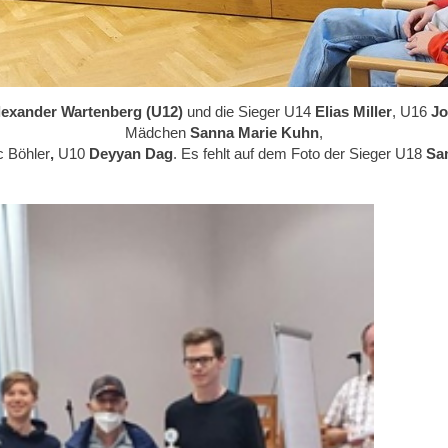
lexander Wartenberg (U12)
und die Sieger U14
Elias Miller
, U16
Jo
Mädchen
Sanna Marie Kuhn
,
c Böhler
,
U10
Deyyan Dag
. Es fehlt auf dem Foto der Sieger U18
Sa