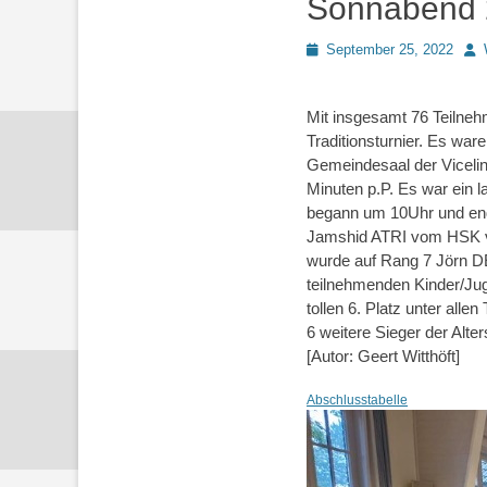
Sonnabend 
Posted
Aut
September 25, 2022
on
Mit insgesamt 76 Teilneh
Traditionsturnier. Es wa
Gemeindesaal der Viceli
Minuten p.P. Es war ein l
begann um 10Uhr und ende
Jamshid ATRI vom HSK 
wurde auf Rang 7 Jörn D
teilnehmenden Kinder/Ju
tollen 6. Platz unter al
6 weitere Sieger der Alt
[Autor: Geert Witthöft]
Abschlusstabelle