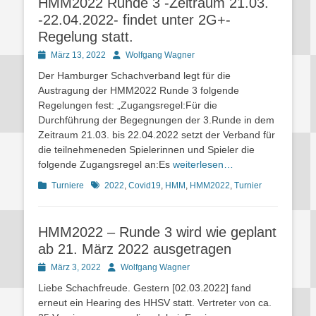
HMM2022 Runde 3 -Zeitraum 21.03.
-22.04.2022- findet unter 2G+-
Regelung statt.
Posted
Autor
März 13, 2022
Wolfgang Wagner
on
Der Hamburger Schachverband legt für die
Austragung der HMM2022 Runde 3 folgende
Regelungen fest: „Zugangsregel:Für die
Durchführung der Begegnungen der 3.Runde in dem
Zeitraum 21.03. bis 22.04.2022 setzt der Verband für
die teilnehmeneden Spielerinnen und Spieler die
folgende Zugangsregel an:Es
weiterlesen…
Kategorien
Schlagworte
Turniere
2022
,
Covid19
,
HMM
,
HMM2022
,
Turnier
HMM2022 – Runde 3 wird wie geplant
ab 21. März 2022 ausgetragen
Posted
Autor
März 3, 2022
Wolfgang Wagner
on
Liebe Schachfreude. Gestern [02.03.2022] fand
erneut ein Hearing des HHSV statt. Vertreter von ca.