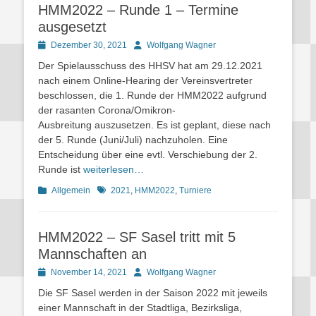
HMM2022 – Runde 1 – Termine
ausgesetzt
Posted
Autor
Dezember 30, 2021
Wolfgang Wagner
on
Der Spielausschuss des HHSV hat am 29.12.2021
nach einem Online-Hearing der Vereinsvertreter
beschlossen, die 1. Runde der HMM2022 aufgrund
der rasanten Corona/Omikron-
Ausbreitung auszusetzen. Es ist geplant, diese nach
der 5. Runde (Juni/Juli) nachzuholen. Eine
Entscheidung über eine evtl. Verschiebung der 2.
Runde ist
weiterlesen…
Kategorien
Schlagworte
Allgemein
2021
,
HMM2022
,
Turniere
HMM2022 – SF Sasel tritt mit 5
Mannschaften an
Posted
Autor
November 14, 2021
Wolfgang Wagner
on
Die SF Sasel werden in der Saison 2022 mit jeweils
einer Mannschaft in der Stadtliga, Bezirksliga,