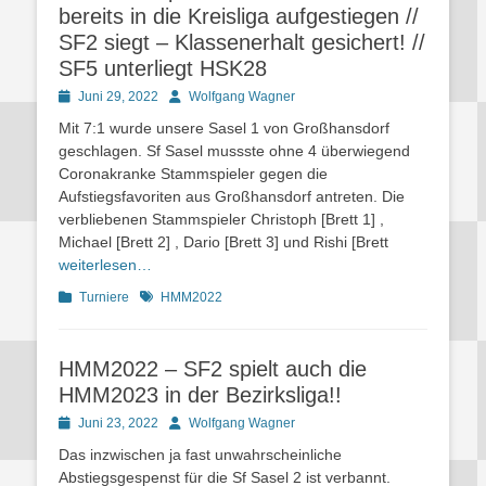
bereits in die Kreisliga aufgestiegen //
SF2 siegt – Klassenerhalt gesichert! //
SF5 unterliegt HSK28
Posted
Autor
Juni 29, 2022
Wolfgang Wagner
on
Mit 7:1 wurde unsere Sasel 1 von Großhansdorf
geschlagen. Sf Sasel mussste ohne 4 überwiegend
Coronakranke Stammspieler gegen die
Aufstiegsfavoriten aus Großhansdorf antreten. Die
verbliebenen Stammspieler Christoph [Brett 1] ,
Michael [Brett 2] , Dario [Brett 3] und Rishi [Brett
weiterlesen…
Kategorien
Schlagworte
Turniere
HMM2022
HMM2022 – SF2 spielt auch die
HMM2023 in der Bezirksliga!!
Posted
Autor
Juni 23, 2022
Wolfgang Wagner
on
Das inzwischen ja fast unwahrscheinliche
Abstiegsgespenst für die Sf Sasel 2 ist verbannt.