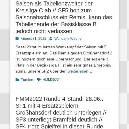
Saison als Tabellenzweiter der
Kreisliga C ab // SF5 holt zum
Saisonabschluss ein Remis, kann das
Tabellenende der Basisklasse B
jedoch nicht verlassen
Posted
Autor
August 31, 2022
Wolfgang Wagner
on
Sasel 2 trat im letzten Wettkampf der Saison mit 5
Ersatzspielern an. Das Remis gegen Großhansdorf 2
ist insofern doch eine Überraschung. Der erzielte 3.
Platz in der Bezirksliga F ist ein sehr gutes Ergebnis,
zumal unsere SF2 über den
weiterlesen…
Kategorien
Schlagworte
Turniere
HMM2022
HMM2022 Runde 4 Stand: 28.06.:
SF1 mit 4 Ersatzspielern
Großhansdorf deutlich unterlegen //
SF3 unterliegt Bramfeld deutlich //
SF4 trotz Spielfrei in dieser Runde