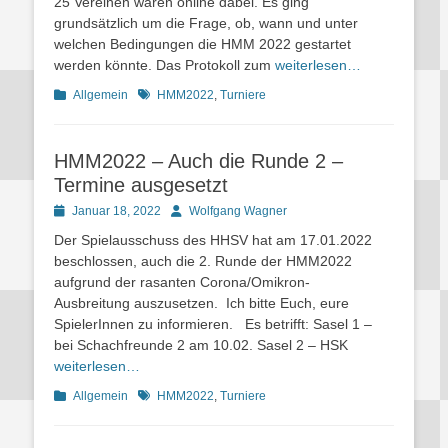
25 Vereinen waren online dabei. Es ging
grundsätzlich um die Frage, ob, wann und unter
welchen Bedingungen die HMM 2022 gestartet
werden könnte. Das Protokoll zum
weiterlesen…
Kategorien
Schlagworte
Allgemein
HMM2022
,
Turniere
HMM2022 – Auch die Runde 2 –
Termine ausgesetzt
Posted
Autor
Januar 18, 2022
Wolfgang Wagner
on
Der Spielausschuss des HHSV hat am 17.01.2022
beschlossen, auch die 2. Runde der HMM2022
aufgrund der rasanten Corona/Omikron-
Ausbreitung auszusetzen. Ich bitte Euch, eure
SpielerInnen zu informieren. Es betrifft: Sasel 1 –
bei Schachfreunde 2 am 10.02. Sasel 2 – HSK
weiterlesen…
Kategorien
Schlagworte
Allgemein
HMM2022
,
Turniere