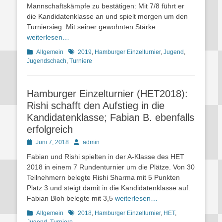
Mannschaftskämpfe zu bestätigen: Mit 7/8 führt er
die Kandidatenklasse an und spielt morgen um den
Turniersieg. Mit seiner gewohnten Stärke
weiterlesen…
Kategorien
Schlagworte
Allgemein
2019
,
Hamburger Einzelturnier
,
Jugend
,
Jugendschach
,
Turniere
Hamburger Einzelturnier (HET2018):
Rishi schafft den Aufstieg in die
Kandidatenklasse; Fabian B. ebenfalls
erfolgreich
Posted
Autor
Juni 7, 2018
admin
on
Fabian und Rishi spielten in der A-Klasse des HET
2018 in einem 7 Rundenturnier um die Plätze. Von 30
Teilnehmern belegte Rishi Sharma mit 5 Punkten
Platz 3 und steigt damit in die Kandidatenklasse auf.
Fabian Bloh belegte mit 3,5
weiterlesen…
Kategorien
Schlagworte
Allgemein
2018
,
Hamburger Einzelturnier
,
HET
,