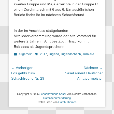
zweiten Gruppe und
Maja
erreichte in der Gruppe C
einen Durchmarsch mit 6 aus 6. Ein ausführlichen
Bericht findet Ihr im nächsten Schachfreund.
In der im Anschluss stattgefunden
Mitgliederversammlung wurde der alte Vorstand für
weitere 2 Jahre im Amt bestätigt. Hinzu kommt
Rebecca
als Jugendsprecherin.
Kategorien
Schlagworte
Allgemein
2017
,
Jugend
,
Jugendschach
,
Turniere
Beitragsnavigation
← Vorheriger
Nächster →
Vorheriger
Nächster
Los gehts zum
Sasel erneut Deutscher
Beitrag:
Beitrag:
Schachfreund Nr. 29
Amateurmeister
Copyright © 2026
Schachfreunde Sasel
. Alle Rechte vorbehalten.
Datenschutzerklärung
Catch Base von
Catch Themes