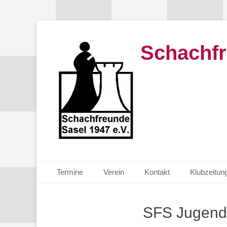
Schachfr
Primäres Menü
Zum
Termine
Verein
Kontakt
Klubzeitun
Inhalt
springen
SFS Jugend 