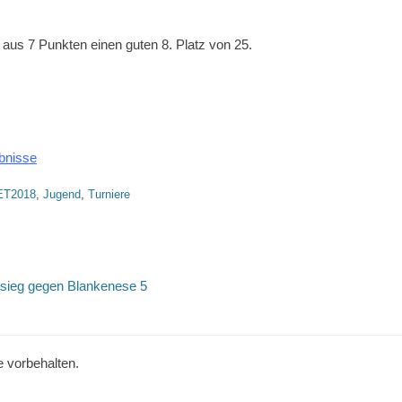
4 aus 7 Punkten einen guten 8. Platz von 25.
bnisse
ET2018
,
Jugend
,
Turniere
tion
Nächster
sieg gegen Blankenese 5
Beitrag:
e vorbehalten.