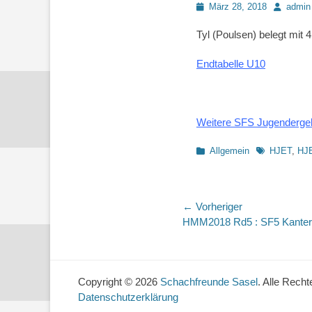
Posted
Autor
März 28, 2018
admin
on
Tyl (Poulsen) belegt mit 
Endtabelle U10
Weitere SFS Jugenderge
Kategorien
Schlagworte
Allgemein
HJET
,
HJ
Beitragsnaviga
← Vorheriger
Vorheriger
HMM2018 Rd5 : SF5 Kanter
Beitrag:
Copyright © 2026
Schachfreunde Sasel
. Alle Recht
Datenschutzerklärung