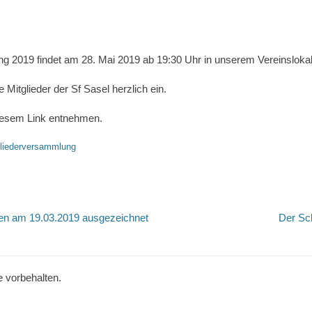
g 2019 findet am 28. Mai 2019 ab 19:30 Uhr in unserem Vereinslokal 
 Mitglieder der Sf Sasel herzlich ein.
diesem Link entnehmen.
gliederversammlung
tion
Nächster
en am 19.03.2019 ausgezeichnet
Der Sc
Beitrag:
e vorbehalten.