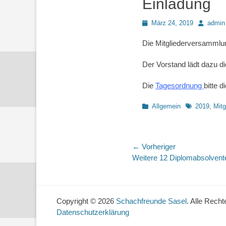
Einladung
Posted
Autor
März 24, 2019
admin
on
Die Mitgliederversammlun
Der Vorstand lädt dazu die
Die
Tagesordnung
bitte 
Kategorien
Schlagworte
Allgemein
2019
,
Mit
Beitragsnaviga
← Vorheriger
Vorheriger
Weitere 12 Diplomabsolvent
Beitrag:
Copyright © 2026
Schachfreunde Sasel
. Alle Recht
Datenschutzerklärung