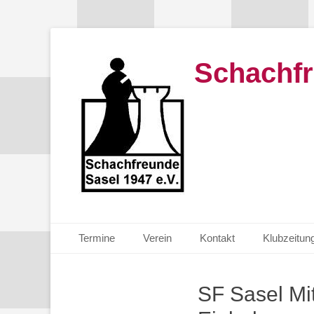
Schachfr
Primäres Menü
Zum
Termine
Verein
Kontakt
Klubzeitun
Inhalt
springen
SF Sasel Mi