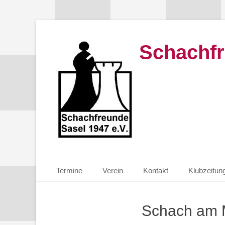
Schachfr
Primäres Menü
Zum
Termine
Verein
Kontakt
Klubzeitun
Inhalt
springen
Schach am 