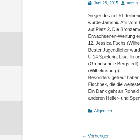
Posted
Autor
Juni 28, 2015
admin
on
Sieger des mit 51 Teilne
wurde Jamshid Atri vom 
auf Platz 2. Die Bronzeme
Erwachsenen-Wertung ent
12. Jessica Fuchs (Wilh
Bester Jugendlicher wurd
U 14 Spielerin, Lisa Tru
(Grundschule Bergstedt) 
(Wilhelmsburg).
Besonders gefreut haben
Fischbek, die die weites
Ein Dank geht an Ronald M
anderen Helfer- und Spen
Kategorien
Allgemein
Beitragsnaviga
← Vorheriger