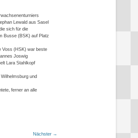
Erwachsenenturniers
tephan Lewald aus Sasel
e sich für die
m Busse (BSK) auf Platz
ke Voss (HSK) war beste
 Hannes Joswig
lt Lara Stahlkopf
, Wilhelmsburg und
ete, ferner an alle
Nächster →