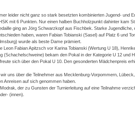
hmer leider nicht ganz so stark besetzten kombinierten Jugend- und 
HSK mit 6 Punkten. Nur einen halben Buchholzpunkt dahinter kam S
daille ging an Jörg Schwarzkopf aus Fischbek. Starke Jugendliche, di
schieden haben, waren Fabian Tobianski (Sasel) auf Platz 6 und To
elmsburg) wurde als beste Dame prämiert.
e Leon Fabian Apitzsch vor Karina Tobianski (Wertung U 18), Henri
ong (Schachelschweine) bekam den Pokal in der Kategorie U 12 und
freute sich über den Pokal U 10. Den gesonderten Mädchenpreis erhie
 wir uns über die Teilnehmer aus Mecklenburg-Vorpommern, Lübeck
ten Anreisen auf sich genommen haben.
odrak, der zu Gunsten der Turnierleitung auf eine Teilnahme verzicht
der- (innen).
tion