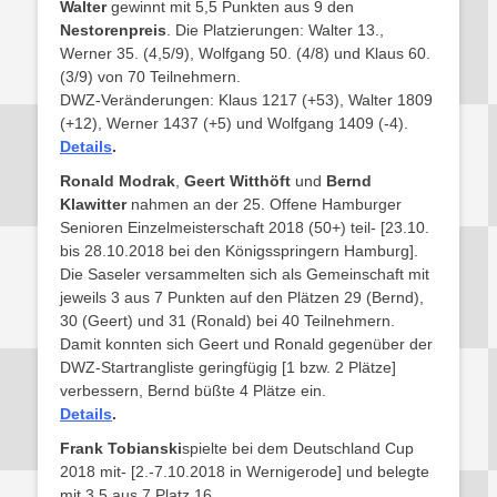
Walter
gewinnt mit 5,5 Punkten aus 9 den
Nestorenpreis
. Die Platzierungen: Walter 13.,
Werner 35. (4,5/9), Wolfgang 50. (4/8) und Klaus 60.
(3/9) von 70 Teilnehmern.
DWZ-Veränderungen: Klaus 1217 (+53), Walter 1809
(+12), Werner 1437 (+5) und Wolfgang 1409 (-4).
Details
.
Ronald Modrak
,
Geert Witthöft
und
Bernd
Klawitter
nahmen an der 25. Offene Hamburger
Senioren Einzelmeisterschaft 2018 (50+) teil- [23.10.
bis 28.10.2018 bei den Königsspringern Hamburg].
Die Saseler versammelten sich als Gemeinschaft mit
jeweils 3 aus 7 Punkten auf den Plätzen 29 (Bernd),
30 (Geert) und 31 (Ronald) bei 40 Teilnehmern.
Damit konnten sich Geert und Ronald gegenüber der
DWZ-Startrangliste geringfügig [1 bzw. 2 Plätze]
verbessern, Bernd büßte 4 Plätze ein.
Details
.
Frank Tobianski
spielte bei dem Deutschland Cup
2018 mit- [2.-7.10.2018 in Wernigerode] und belegte
mit 3,5 aus 7 Platz 16.