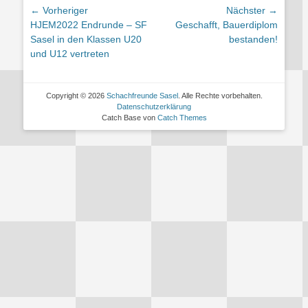
Beitragsnavigation
← Vorheriger
Nächster →
Vorheriger
Nächster
HJEM2022 Endrunde – SF
Geschafft, Bauerdiplom
Beitrag:
Beitrag:
Sasel in den Klassen U20
bestanden!
und U12 vertreten
Copyright © 2026
Schachfreunde Sasel
. Alle Rechte vorbehalten.
Datenschutzerklärung
Catch Base von
Catch Themes