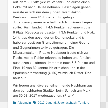
auf dem 2. Platz (wie im Vorjahr) und durfte einen
Pokal mit nach Hause nehmen. Geschlagen geben
musste er sich nur dem jungen Talent Jakob
Weihrauch vom HSK, der am Folgetag zur
Jugendeuropameisterschaft nach Rumänien fliegen
sollte. Rishi landet mit 4,5 Punkten auf einem guten
8 Platz, Rebecca verpasste mit 3,5 Punkten und Platz
14 knapp den gesonderten Damenpokal und ich
habe zur positiven Grundstimmung meiner Gegner
und Gegnerinnen aktiv beigetragen. Die
Mitveranstalterin Frauke Neubauer freute sich zu
Recht, meine Fehler erkannt zu haben und für sich
ausnutzen zu können. Immerhin noch 3,5 Punkte und
Platz 19 von 32 konnte ich erreichen und in der
Spaßseniorenwertung (Ü 50) wurde ich Dritter. Das
baut auf!
Wir freuen uns, diverse teilnehmende Nachbarn aus
dem benachbarten Stadtteil beim Schach am Markt
am 30.09. 2017 wiederzusehen. (Frank)
Kategorien
Schlagworte
Allgemein
2017
,
Jugend
,
Jugendschach
,
Turniere