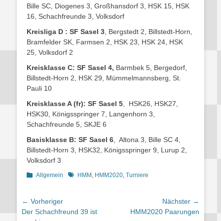
Bille SC, Diogenes 3, Großhansdorf 3, HSK 15, HSK
16, Schachfreunde 3, Volksdorf
Kreisliga D : SF Sasel 3
, Bergstedt 2, Billstedt-Horn,
Bramfelder SK, Farmsen 2, HSK 23, HSK 24, HSK
25, Volksdorf 2
Kreisklasse C:
SF Sasel 4,
Barmbek 5, Bergedorf,
Billstedt-Horn 2, HSK 29, Mümmelmannsberg, St.
Pauli 10
Kreisklasse A (fr):
SF Sasel 5
, HSK26, HSK27,
HSK30, Königsspringer 7, Langenhorn 3,
Schachfreunde 5, SKJE 6
Basisklasse B:
SF Sasel 6
, Altona 3, Bille SC 4,
Billstedt-Horn 3, HSK32, Königsspringer 9, Lurup 2,
Volksdorf 3
Kategorien
Schlagworte
Allgemein
HMM
,
HMM2020
,
Turniere
Beitragsnavigation
← Vorheriger
Nächster →
Vorheriger
Nächster
Der Schachfreund 39 ist
HMM2020 Paarungen