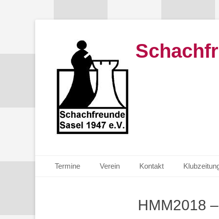
Schachfr
Primäres Menü
Zum
Termine
Verein
Kontakt
Klubzeitun
Inhalt
springen
HMM2018 – 