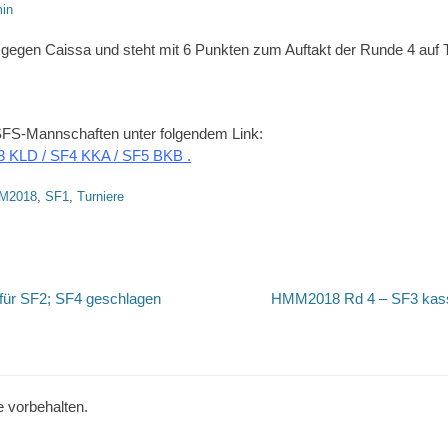
in
 gegen Caissa und steht mit 6 Punkten zum Auftakt der Runde 4 auf T
 SFS-Mannschaften unter folgendem Link:
3 KLD / SF4 KKA / SF5 BKB .
M2018
,
SF1
,
Turniere
tion
Nächster
für SF2; SF4 geschlagen
HMM2018 Rd 4 – SF3 kassie
Beitrag:
e vorbehalten.