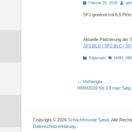
Posted
Autor
Februar 20, 2018
adm
on
SF1 gewinnt mit 6,5 Pktn
Aktuelle Platzierung der
SF1 BLD / SF2 BLC / SF
Kategorien
Schlagworte
Allgemein
HMM
,
HM
Beitragsnaviga
← Vorheriger
Vorheriger
HMM2018 Rd 3 Erster Sieg 
Beitrag:
Copyright © 2026
Schachfreunde Sasel
. Alle Recht
Datenschutzerklärung