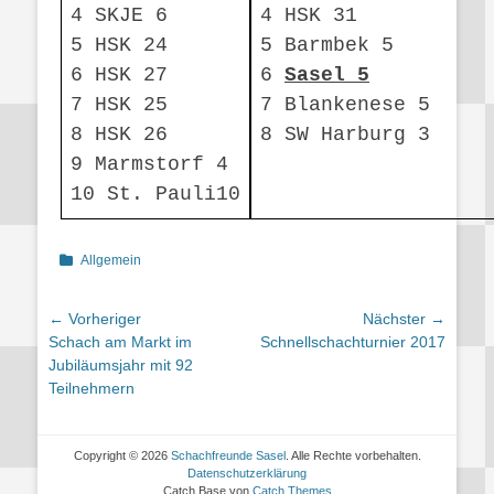
4 SKJE 6
4 HSK 31
5 HSK 24
5 Barmbek 5
6 HSK 27
6
Sasel 5
7 HSK 25
7 Blankenese 5
8 HSK 26
8 SW Harburg 3
9 Marmstorf 4
10 St. Pauli10
Kategorien
Allgemein
Beitragsnavigation
← Vorheriger
Nächster →
Vorheriger
Nächster
Schach am Markt im
Schnellschachturnier 2017
Beitrag:
Beitrag:
Jubiläumsjahr mit 92
Teilnehmern
Copyright © 2026
Schachfreunde Sasel
. Alle Rechte vorbehalten.
Datenschutzerklärung
Catch Base von
Catch Themes