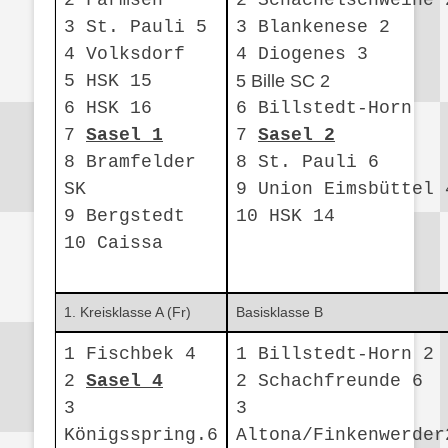
2 Farmsen
2 Schachelschweine 
3 St. Pauli 5
3 Blankenese 2
4 Volksdorf
4 Diogenes 3
5 HSK 15
5 Bille SC 2
6 HSK 16
6 Billstedt-Horn
7
Sasel 1
7
Sasel 2
8 Bramfelder
8 St. Pauli 6
SK
9 Union Eimsbüttel 
9 Bergstedt
10 HSK 14
10 Caissa
1. Kreisklasse A (Fr)
Basisklasse B
1 Fischbek 4
1 Billstedt-Horn 2
2
Sasel 4
2 Schachfreunde 6
3
3
Königsspring.6
Altona/Finkenwerder