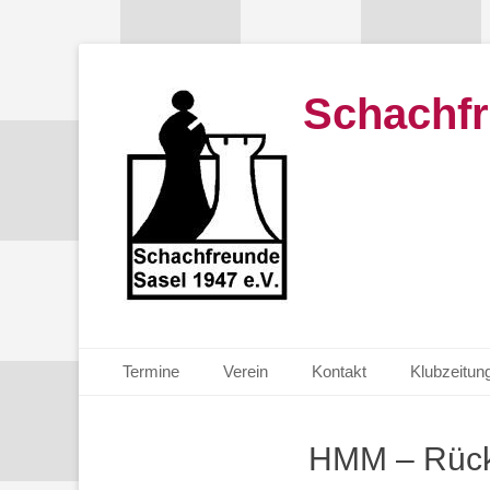
Schachfr
Primäres Menü
Zum
Termine
Verein
Kontakt
Klubzeitun
Inhalt
springen
HMM – Rück