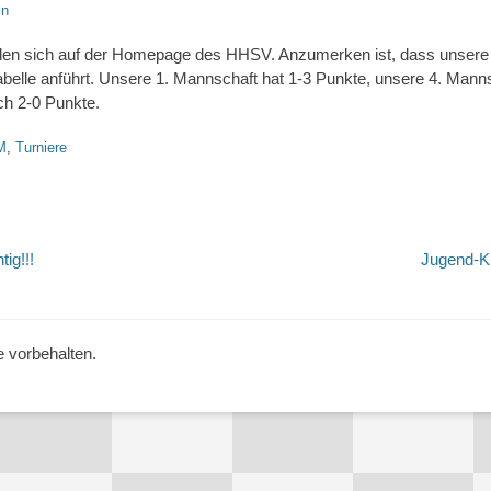
in
inden sich auf der Homepage des HHSV. Anzumerken ist, dass unsere
Tabelle anführt. Unsere 1. Mannschaft hat 1-3 Punkte, unsere 4. Mann
ch 2-0 Punkte.
M
,
Turniere
tion
Nächster
g!!!
Jugend-K
Beitrag:
e vorbehalten.