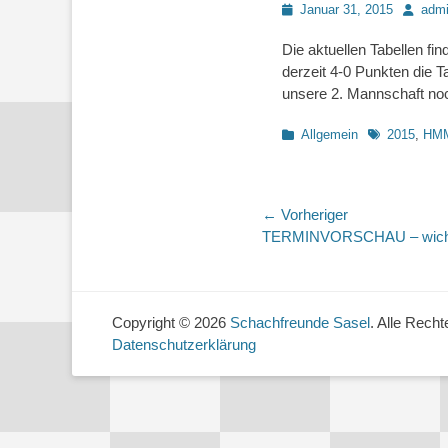
Posted
Autor
Januar 31, 2015
adm
on
Die aktuellen Tabellen f
derzeit 4-0 Punkten die 
unsere 2. Mannschaft no
Kategorien
Schlagworte
Allgemein
2015
,
HM
Beitragsnaviga
← Vorheriger
Vorheriger
TERMINVORSCHAU – wichti
Beitrag:
Copyright © 2026
Schachfreunde Sasel
. Alle Recht
Datenschutzerklärung