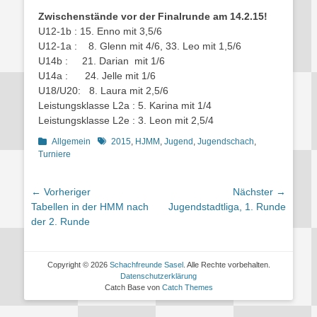
Zwischenstände vor der Finalrunde am 14.2.15!
U12-1b : 15. Enno mit 3,5/6
U12-1a : 8. Glenn mit 4/6, 33. Leo mit 1,5/6
U14b : 21. Darian mit 1/6
U14a : 24. Jelle mit 1/6
U18/U20: 8. Laura mit 2,5/6
Leistungsklasse L2a : 5. Karina mit 1/4
Leistungsklasse L2e : 3. Leon mit 2,5/4
Kategorien
Schlagworte
Allgemein
2015
,
HJMM
,
Jugend
,
Jugendschach
,
Turniere
Beitragsnavigation
← Vorheriger
Nächster →
Vorheriger
Nächster
Tabellen in der HMM nach
Jugendstadtliga, 1. Runde
Beitrag:
Beitrag:
der 2. Runde
Copyright © 2026
Schachfreunde Sasel
. Alle Rechte vorbehalten.
Datenschutzerklärung
Catch Base von
Catch Themes