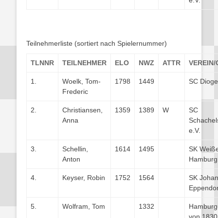
e.V.
Teilnehmerliste (sortiert nach Spielernummer)
TLNNR
TEILNEHMER
ELO
NWZ
ATTR
VEREIN/
1.
Woelk, Tom-
1798
1449
SC Dioge
Frederic
2.
Christiansen,
1359
1389
W
SC
Anna
Schachel
e.V.
3.
Schellin,
1614
1495
SK Weiß
Anton
Hamburg
4.
Keyser, Robin
1752
1564
SK Joha
Eppendor
5.
Wolfram, Tom
1332
Hamburg
von 1830