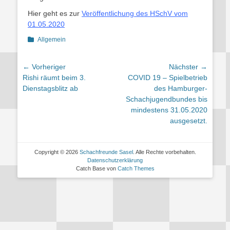
Hier geht es zur
Veröffentlichung des HSchV vom
01.05.2020
Kategorien
Allgemein
Beitragsnavigation
← Vorheriger
Nächster →
Vorheriger
Nächster
Rishi räumt beim 3.
COVID 19 – Spielbetrieb
Beitrag:
Beitrag:
Dienstagsblitz ab
des Hamburger-
Schachjugendbundes bis
mindestens 31.05.2020
ausgesetzt.
Copyright © 2026
Schachfreunde Sasel
. Alle Rechte vorbehalten.
Datenschutzerklärung
Catch Base von
Catch Themes