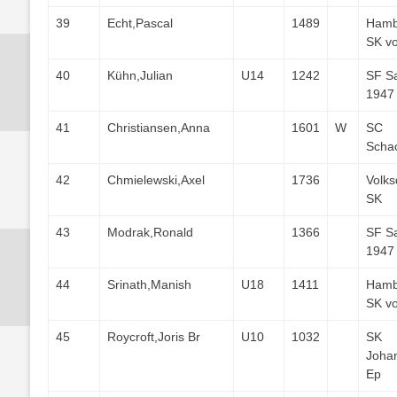
39
Echt,Pascal
1489
Hamb
SK v
40
Kühn,Julian
U14
1242
SF S
1947
41
Christiansen,Anna
1601
W
SC
Scha
42
Chmielewski,Axel
1736
Volks
SK
43
Modrak,Ronald
1366
SF S
1947
44
Srinath,Manish
U18
1411
Hamb
SK v
45
Roycroft,Joris Br
U10
1032
SK
Joha
Ep