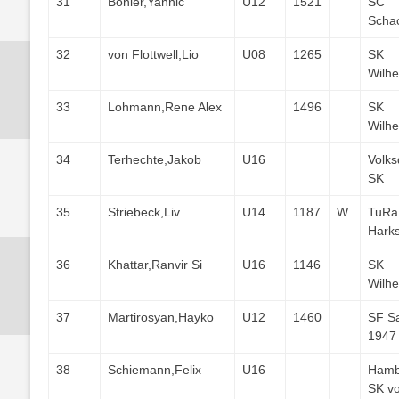
31
Böhler,Yannic
U12
1521
SC
Scha
32
von Flottwell,Lio
U08
1265
SK
Wilh
33
Lohmann,Rene Alex
1496
SK
Wilh
34
Terhechte,Jakob
U16
Volks
SK
35
Striebeck,Liv
U14
1187
W
TuRa
Hark
36
Khattar,Ranvir Si
U16
1146
SK
Wilh
37
Martirosyan,Hayko
U12
1460
SF S
1947
38
Schiemann,Felix
U16
Hamb
SK v