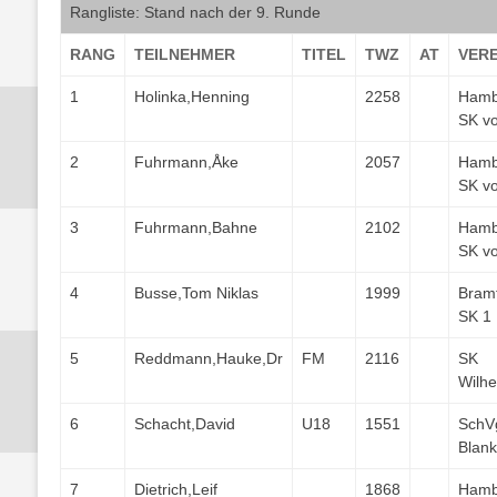
Rangliste: Stand nach der 9.
Runde
RANG
TEILNEHMER
TITEL
TWZ
AT
VERE
1
Holinka,Henning
2258
Hamb
SK v
2
Fuhrmann,Åke
2057
Hamb
SK v
3
Fuhrmann,Bahne
2102
Hamb
SK v
4
Busse,Tom Niklas
1999
Bramf
SK 1
5
Reddmann,Hauke,Dr
FM
2116
SK
Wilh
6
Schacht,David
U18
1551
SchV
Blan
7
Dietrich,Leif
1868
Hamb