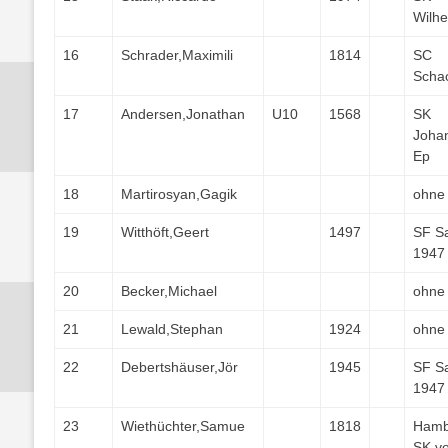
Wilh
16
Schrader,Maximili
1814
SC
Scha
17
Andersen,Jonathan
U10
1568
SK
Joha
Ep
18
Martirosyan,Gagik
ohne
19
Witthöft,Geert
1497
SF S
1947
20
Becker,Michael
ohne
21
Lewald,Stephan
1924
ohne
22
Debertshäuser,Jör
1945
SF S
1947
23
Wiethüchter,Samue
1818
Hamb
SK v