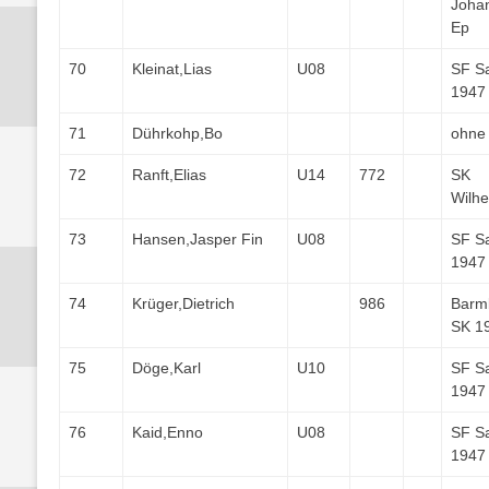
Joha
Ep
70
Kleinat,Lias
U08
SF S
1947
71
Dührkohp,Bo
ohne
72
Ranft,Elias
U14
772
SK
Wilh
73
Hansen,Jasper Fin
U08
SF S
1947
74
Krüger,Dietrich
986
Barm
SK 1
75
Döge,Karl
U10
SF S
1947
76
Kaid,Enno
U08
SF S
1947