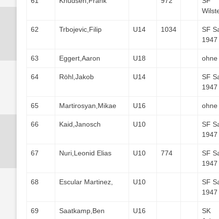
61
Knudsen,Frank
972
SF
Wilst
62
Trbojevic,Filip
U14
1034
SF S
1947
63
Eggert,Aaron
U18
ohne
64
Röhl,Jakob
U14
SF S
1947
65
Martirosyan,Mikae
U16
ohne
66
Kaid,Janosch
U10
SF S
1947
67
Nuri,Leonid Elias
U10
774
SF S
1947
68
Escular Martinez,
U10
SF S
1947
69
Saatkamp,Ben
U16
SK