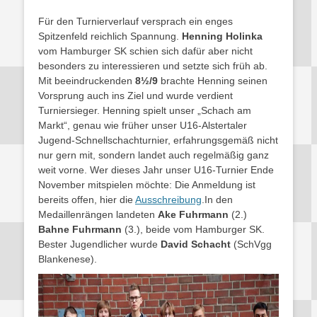
Für den Turnierverlauf versprach ein enges
Spitzenfeld reichlich Spannung.
Henning Holinka
vom Hamburger SK schien sich dafür aber nicht
besonders zu interessieren und setzte sich früh ab.
Mit beeindruckenden
8½/9
brachte Henning seinen
Vorsprung auch ins Ziel und wurde verdient
Turniersieger. Henning spielt unser „Schach am
Markt“, genau wie früher unser U16-Alstertaler
Jugend-Schnellschachturnier, erfahrungsgemäß nicht
nur gern mit, sondern landet auch regelmäßig ganz
weit vorne. Wer dieses Jahr unser U16-Turnier Ende
November mitspielen möchte: Die Anmeldung ist
bereits offen, hier die
Ausschreibung
.In den
Medaillenrängen landeten
Ake Fuhrmann
(2.)
Bahne Fuhrmann
(3.), beide vom Hamburger SK.
Bester Jugendlicher wurde
David Schacht
(SchVgg
Blankenese).