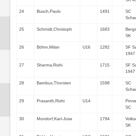
24
Busch,Paulo
1491
SC
Scha
25
Schmidt,Christoph
1683
Bergs
SK
26
Böhm,Milan
U16
1282
SF S
1947
27
Sharma,Rishi
1715
SF S
1947
28
Bambus,Thorsten
1598
SC
Scha
29
Prasanth,Rishi
U14
Pinn
SC
30
Mondorf,Karl-Jose
1794
Volks
SK