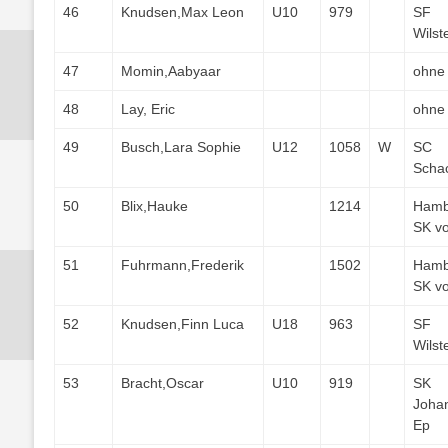
46
Knudsen,Max Leon
U10
979
SF
Wilst
47
Momin,Aabyaar
ohne
48
Lay, Eric
ohne
49
Busch,Lara Sophie
U12
1058
W
SC
Scha
50
Blix,Hauke
1214
Hamb
SK v
51
Fuhrmann,Frederik
1502
Hamb
SK v
52
Knudsen,Finn Luca
U18
963
SF
Wilst
53
Bracht,Oscar
U10
919
SK
Joha
Ep