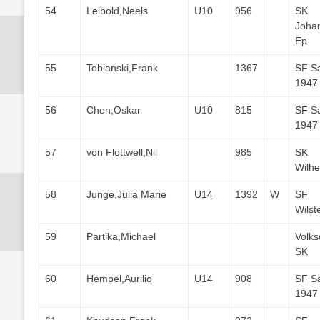
54
Leibold,Neels
U10
956
SK
Joha
Ep
55
Tobianski,Frank
1367
SF S
1947
56
Chen,Oskar
U10
815
SF S
1947
57
von Flottwell,Nil
985
SK
Wilh
58
Junge,Julia Marie
U14
1392
W
SF
Wilst
59
Partika,Michael
Volks
SK
60
Hempel,Aurilio
U14
908
SF S
1947