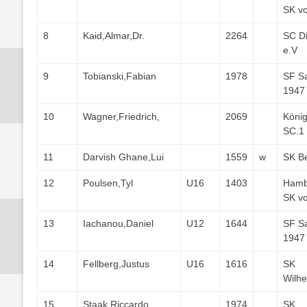
SK v
8
Kaid,Almar,Dr.
2264
SC D
e.V
9
Tobianski,Fabian
1978
SF S
1947
10
Wagner,Friedrich,
2069
König
SC.1
11
Darvish Ghane,Lui
1559
w
SK Be
12
Poulsen,Tyl
U16
1403
Hamb
SK v
13
Iachanou,Daniel
U12
1644
SF S
1947
14
Fellberg,Justus
U16
1616
SK
Wilh
15
Staak,Riccardo
1974
SK