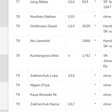
77
Ising,Niklas
U14
913
*
SF S
1947
78
Keuthen,Nathan
U10
*
ohne
79
Goldmann,David
U14
2026
*
Hamb
SK v
79
Atri,Jamshid
1948
*
Hamb
SK v
79
Kurbangulov,Vikto
n
1742
*
SK
Joha
Ep
79
Zakharchuk,Luka
U14
*
ohne
79
Nigam,Priya
*
ohne
79
Kaya,Mustafa Ali
*
ohne
79
Zakharchuk,Nazar
U12
*
ohne