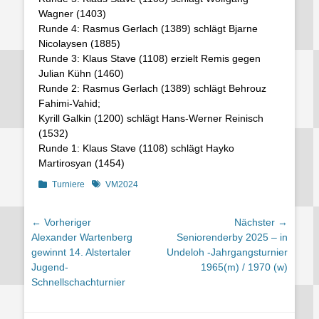
Wagner (1403)
Runde 4: Rasmus Gerlach (1389) schlägt Bjarne
Nicolaysen (1885)
Runde 3: Klaus Stave (1108) erzielt Remis gegen
Julian Kühn (1460)
Runde 2: Rasmus Gerlach (1389) schlägt Behrouz
Fahimi-Vahid;
Kyrill Galkin (1200) schlägt Hans-Werner Reinisch
(1532)
Runde 1: Klaus Stave (1108) schlägt Hayko
Martirosyan (1454)
Kategorien
Schlagworte
Turniere
VM2024
Beitragsnavigation
← Vorheriger
Nächster →
Vorheriger
Nächster
Alexander Wartenberg
Seniorenderby 2025 – in
Beitrag:
Beitrag:
gewinnt 14. Alstertaler
Undeloh -Jahrgangsturnier
Jugend-
1965(m) / 1970 (w)
Schnellschachturnier