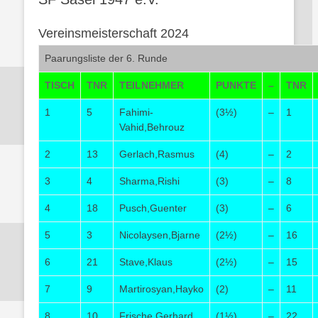
Vereinsmeisterschaft 2024
Paarungsliste der 6. Runde
TISCH
TNR
TEILNEHMER
PUNKTE
–
TNR
1
5
Fahimi-
(3½)
–
1
Vahid,Behrouz
2
13
Gerlach,Rasmus
(4)
–
2
3
4
Sharma,Rishi
(3)
–
8
4
18
Pusch,Guenter
(3)
–
6
5
3
Nicolaysen,Bjarne
(2½)
–
16
6
21
Stave,Klaus
(2½)
–
15
7
9
Martirosyan,Hayko
(2)
–
11
8
10
Frische,Gerhard
(1½)
–
22