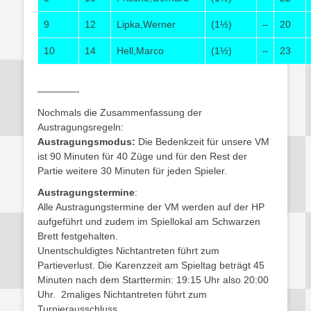
9
12
Lipka,Werner
(1½)
–
20
10
14
Hell,Marco
(1½)
–
23
————-
Nochmals die Zusammenfassung der
Austragungsregeln:
Austragungsmodus:
Die Bedenkzeit für unsere VM
ist 90 Minuten für 40 Züge und für den Rest der
Partie weitere 30 Minuten für jeden Spieler.
Austragungstermine
:
Alle Austragungstermine der VM werden auf der HP
aufgeführt und zudem im Spiellokal am Schwarzen
Brett festgehalten.
Unentschuldigtes Nichtantreten führt zum
Partieverlust. Die Karenzzeit am Spieltag beträgt 45
Minuten nach dem Starttermin: 19:15 Uhr also 20:00
Uhr. 2maliges Nichtantreten führt zum
Turnierausschluss.