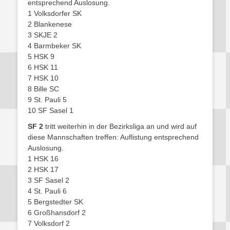
entsprechend Auslosung.
1 Volksdorfer SK
2 Blankenese
3 SKJE 2
4 Barmbeker SK
5 HSK 9
6 HSK 11
7 HSK 10
8 Bille SC
9 St. Pauli 5
10 SF Sasel 1
SF 2
tritt weiterhin in der Bezirksliga an und wird auf
diese Mannschaften treffen: Auflistung entsprechend
Auslosung.
1 HSK 16
2 HSK 17
3 SF Sasel 2
4 St. Pauli 6
5 Bergstedter SK
6 Großhansdorf 2
7 Volksdorf 2