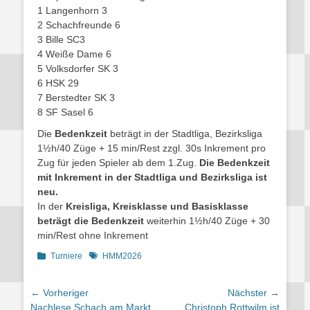
1 Langenhorn 3
2 Schachfreunde 6
3 Bille SC3
4 Weiße Dame 6
5 Volksdorfer SK 3
6 HSK 29
7 Berstedter SK 3
8 SF Sasel 6
Die
Bedenkzeit
beträgt in der Stadtliga, Bezirksliga
1½h/40 Züge + 15 min/Rest zzgl. 30s Inkrement pro
Zug für jeden Spieler ab dem 1.Zug.
Die Bedenkzeit
mit Inkrement in der Stadtliga und Bezirksliga ist
neu.
In der
Kreisliga, Kreisklasse und Basisklasse
beträgt die Bedenkzeit
weiterhin 1½h/40 Züge + 30
min/Rest ohne Inkrement
Kategorien
Schlagworte
Turniere
HMM2026
Beitragsnavigation
← Vorheriger
Nächster →
Vorheriger
Nächster
Nachlese Schach am Markt
Christoph Rottwilm ist