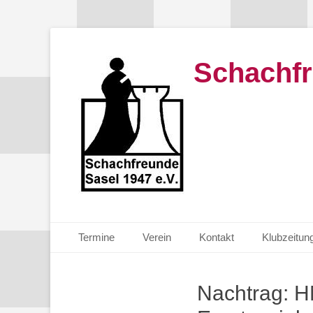
Schachfr
Primäres Menü
Zum
Termine
Verein
Kontakt
Klubzeitun
Inhalt
springen
Nachtrag: H