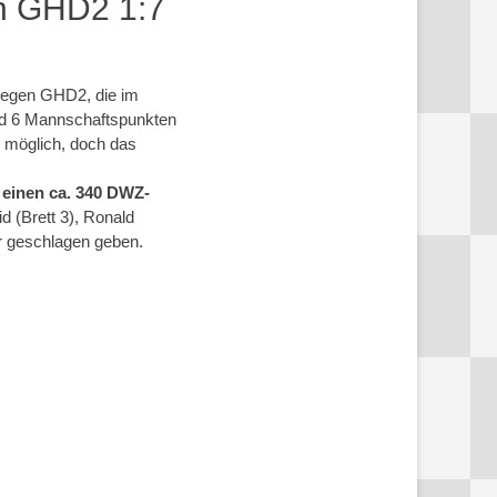
en GHD2 1:7
2 gegen GHD2, die im
und 6 Mannschaftspunkten
h möglich, doch das
 einen ca. 340 DWZ-
d (Brett 3), Ronald
er geschlagen geben.