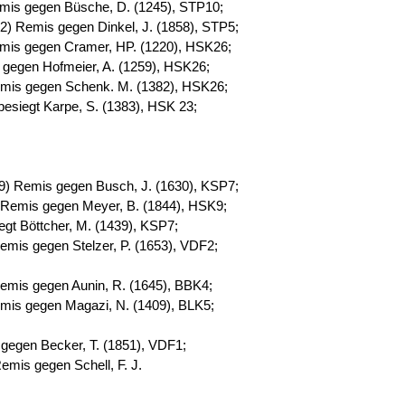
mis gegen Büsche, D. (1245), STP10;
2) Remis gegen Dinkel, J. (1858), STP5;
mis gegen Cramer, HP.
(1220), HSK26;
 gegen Hofmeier, A.
(1259), HSK26;
mis gegen Schenk. M.
(1382), HSK26;
besiegt Karpe, S. (1383), HSK 23;
9) Remis gegen Busch, J.
(1630), KSP7;
 Remis gegen Meyer, B.
(1844), HSK9;
egt Böttcher, M.
(1439), KSP7;
emis gegen Stelzer, P.
(1653), VDF2;
emis gegen Aunin, R.
(1645), BBK4;
mis gegen Magazi, N.
(1409), BLK5;
gegen Becker, T. (1851),
VDF1;
emis gegen Schell, F. J.