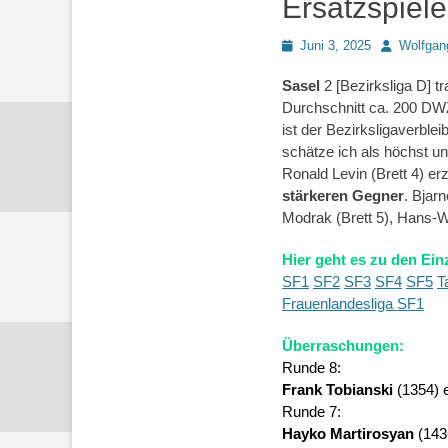
Ersatzspiel
Posted
Autor
Juni 3, 2025
Wolfgan
on
Sasel
2 [Bezirksliga D] 
Durchschnitt ca. 200 DWZ
ist der Bezirksligaverble
schätze ich als höchst un
Ronald Levin (Brett 4) er
stärkeren Gegner
. Bjar
Modrak (Brett 5), Hans-We
Hier geht es zu den Ein
SF1
SF2
SF3
SF4
SF5
T
Frauenlandesliga SF1
Überraschungen:
Runde 8:
Frank Tobianski
(1354) 
Runde 7:
Hayko Martirosyan
(1436