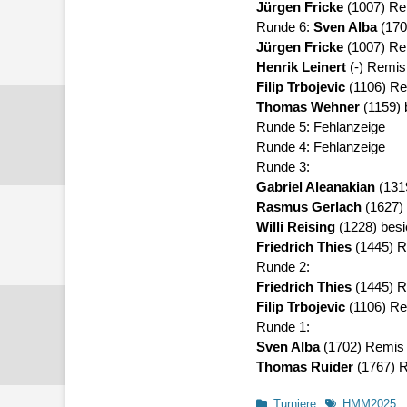
Jürgen Fricke
(1007) Re
Runde 6:
Sven Alba
(170
Jürgen Fricke
(1007) Re
Henrik Leinert
(-) Remis
Filip Trbojevic
(1106) Re
Thomas Wehner
(1159) 
Runde 5:
Fehlanzeige
Runde 4:
Fehlanzeige
Runde 3:
Gabriel Aleanakian
(131
Rasmus Gerlach
(1627)
Willi Reising
(1228) besi
Friedrich Thies
(1445) R
Runde 2:
Friedrich Thies
(1445) R
Filip Trbojevic
(1106) Re
Runde 1:
Sven Alba
(1702) Remis 
Thomas Ruider
(1767) R
Kategorien
Schlagworte
Turniere
HMM2025