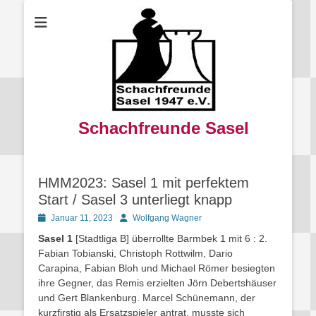
Schachfreunde Sasel
HMM2023: Sasel 1 mit perfektem
Start / Sasel 3 unterliegt knapp
Posted
Autor
Januar 11, 2023
Wolfgang Wagner
on
Sasel 1
[Stadtliga B] überrollte Barmbek 1 mit 6 : 2.
Fabian Tobianski, Christoph Rottwilm, Dario
Carapina, Fabian Bloh und Michael Römer besiegten
ihre Gegner, das Remis erzielten Jörn Debertshäuser
und Gert Blankenburg. Marcel Schünemann, der
kurzfirstig als Ersatzspieler antrat, musste sich