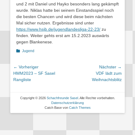
und 2 mit Daniel und Hayko besonders lang gekämpft
wurde. Niklas hatte bei seinem Einstandsspiel noch
die besten Chancen und wird diese beim nächsten
Mal sicher nutzen. Ergebnisse sind unter
https://www.hsjb.de/jugendlandesliga-22-23/
zu
finden. Weiter gehts erst am 15.2.2023 auswärts
gegen Blankenese.
Kategorien
Jugend
Beitragsnavigation
← Vorheriger
Nächster →
Vorheriger
Nächster
HMM2023 – SF Sasel
VDF lädt zum
Beitrag:
Beitrag:
Rangliste
Weihnachtsblitz
Copyright © 2026
Schachfreunde Sasel
. Alle Rechte vorbehalten.
Datenschutzerklärung
Catch Base von
Catch Themes